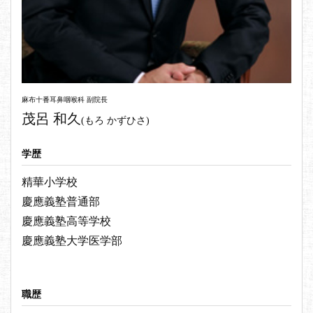
麻布十番耳鼻咽喉科 副院長
茂呂 和久
(もろ かずひさ)
学歴
精華小学校
慶應義塾普通部
慶應義塾高等学校
慶應義塾大学医学部
職歴