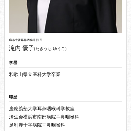
麻布十番耳鼻咽喉科 院長
滝内 優子
(たきうち ゆうこ)
学歴
和歌山県立医科大学卒業
職歴
慶應義塾大学耳鼻咽喉科学教室
済生会横浜市南部病院耳鼻咽喉科
足利赤十字病院耳鼻咽喉科