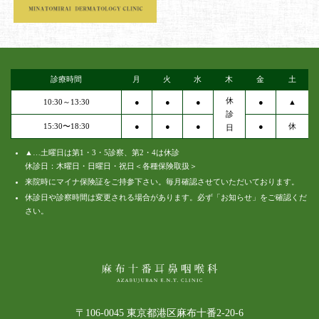
診療時間
月
火
水
木
金
土
休
10:30～13:30
●
●
●
●
▲
診
15:30〜18:30
●
●
●
●
休
日
▲…土曜日は第1・3・5診察、第2・4は休診
休診日：木曜日・日曜日・祝日＜各種保険取扱＞
来院時にマイナ保険証をご持参下さい。毎月確認させていただいております。
休診日や診察時間は変更される場合があります。必ず「お知らせ」をご確認くだ
さい。
〒106-0045 東京都港区麻布十番2-20-6