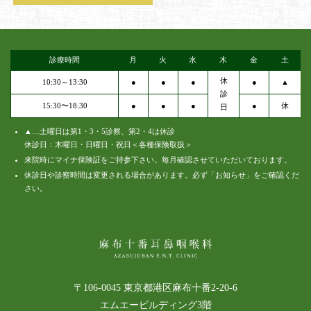
診療時間
月
火
水
木
金
土
休
10:30～13:30
●
●
●
●
▲
診
15:30〜18:30
●
●
●
●
休
日
▲…土曜日は第1・3・5診察、第2・4は休診
休診日：木曜日・日曜日・祝日＜各種保険取扱＞
来院時にマイナ保険証をご持参下さい。毎月確認させていただいております。
休診日や診察時間は変更される場合があります。必ず「お知らせ」をご確認くだ
さい。
〒106-0045 東京都港区麻布十番2-20-6
エムエービルディング3階